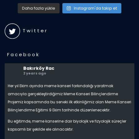
Daha fazla yükle
Instagram'da takip et
T w i t t e r
F a c e b o o k
Bakırköy Rac
2 years ago
Her yıl Ekim ayında meme kanseri farkındalığı yaratmak
amacıyla gerçekleştirdiğimiz Meme Kanseri Bilinçlendirme
Projemiz kapsamında bu seneki ilk etkinliğimiz olan Meme Kanseri
Bilinçlendirme Eğitimi 9 Ekim tarihinde düzenlenecektir.
Bu eğitimde, meme kanserine dair biyolojik ve fizyolojik süreçler
kapsamlı bir şekilde ele alınacaktır.