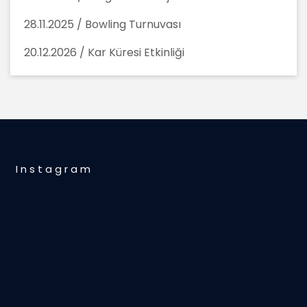
28.11.2025 / Bowling Turnuvası
20.12.2026 / Kar Küresi Etkinliği
I n s t a g r a m