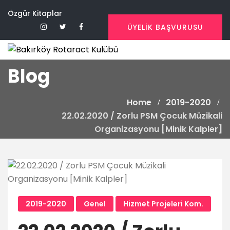
Skip
Özgür Kitaplar
to
ÜYELİK BAŞVURUSU
content
Blog
Home
2019-2020
22.02.2020 / Zorlu PSM Çocuk Müzikali
Organizasyonu [Minik Kalpler]
2019-2020
Genel
Hizmet Projeleri Kom.