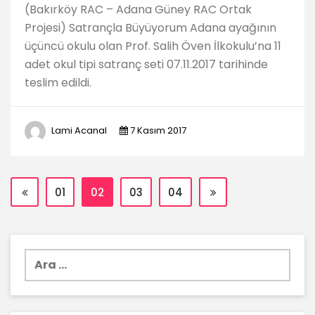
(Bakırköy RAC – Adana Güney RAC Ortak
Projesi) Satrançla Büyüyorum Adana ayağının
üçüncü okulu olan Prof. Salih Öven İlkokulu’na 11
adet okul tipi satranç seti 07.11.2017 tarihinde
teslim edildi.
Lami Acanal
7 Kasım 2017
01
02
03
04
Arama: