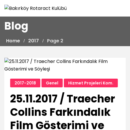
Skip
to
content
Blog
Home
2017
Page 2
2017-2018
Genel
Hizmet Projeleri Kom.
25.11.2017 / Traecher
Collins Farkındalık
Film Gösterimi ve